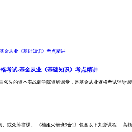
行资格考试-基金从业《基础知识》考点精讲
自领先的资本实战商学院资鲸课堂，是基金从业资格考试辅导课程
或众筹拼课。 《楠姐火箭班9合1》包含以下九套课程： 高频词汇