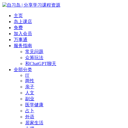
主页
岛上课店
免费
加入会员
万事通
服务指南
常见问题
众筹玩法
和ChatGPT聊天
全部分类
IT
两性
亲子
人文
副业
医学健康
占卜
外语
居家生活