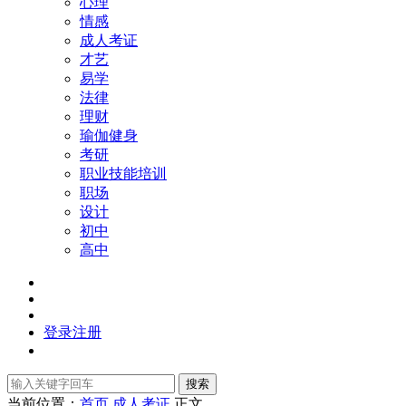
心理
情感
成人考证
才艺
易学
法律
理财
瑜伽健身
考研
职业技能培训
职场
设计
初中
高中
登录
注册
搜索
当前位置：
首页
成人考证
正文