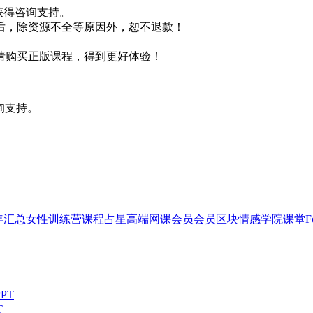
即获得咨询支持。
后，除资源不全等原因外，恕不退款！
请购买正版课程，得到更好体验！
询支持。
2年汇总
女性
训练营
课程
占星
高端网课会员
会员
区块
情感
学院
课堂
F
T