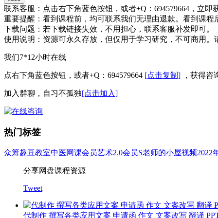
联系客服：
点击右下角蓝色按钮，或者+Q：694579664，立
重要提醒：
看到课程前，均可联系我们无理由退款。看到课程
下载问题：
若下载链接失效，不用担心，联系客服补发即可。
使用说明：
资源可永久存放，但仅用于学习研究，不可商用。
我们7*12小时在线
点右下角蓝色按钮，或者+Q：694579664
[点击复制]
，获得咨
加入群聊，自习不孤独
[点击加入]
热门标签
众筹
趣豆教室
中医
网课会员
艺术
2.0会员
S老师的小屋
视频
202
分享网盘课程资源
Tweet
代制作 撰写各类应用文案 申请函 作文 文案改写 翻译 PP