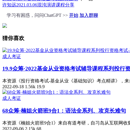
许知远2021.03.06混沌演讲课程分享
学习有困惑，问问ChatGPT >>
开始
加入群聊
猜你喜欢
成人考证
19.9众筹·2022基金从业资格考试辅导课程系列投
本资源《投行资格考试-基金从业《基础知识》考点精讲》，来
2022-09-18
1.56k
19.9
成人考证
68众筹·楠姐火箭班9合1：语法全系列、攻克长难句
本资源《楠姐火箭班9合1》来自有道考研，自习岛从互联网收集、
2022-09-06
2.15k
68