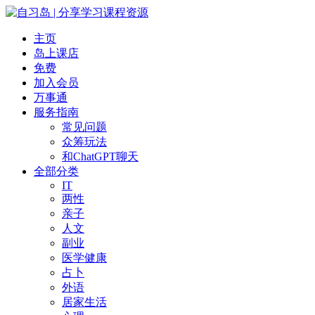
主页
岛上课店
免费
加入会员
万事通
服务指南
常见问题
众筹玩法
和ChatGPT聊天
全部分类
IT
两性
亲子
人文
副业
医学健康
占卜
外语
居家生活