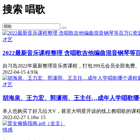
搜索 唱歌
才艺
2022最新音乐课程整理 含唱歌吉他编曲混音钢琴等
自习岛2022年最新整理音乐类课程，打包399元会员全部免费。包括：
2022-04-15
4.93k
才艺
胡海泉、王力宏、郭潇雨、王主任…成年人学唱歌哪
本人也购买了好几位大V，甚至大明星开设的线上教唱歌的课程，
2022-02-27
1.18w
15
情感