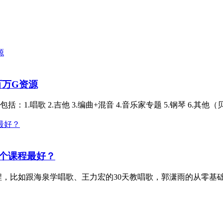
百万G资源
1.唱歌 2.吉他 3.编曲+混音 4.音乐家专题 5.钢琴 6.其他（
个课程最好？
比如跟海泉学唱歌、王力宏的30天教唱歌，郭潇雨的从零基础到歌手