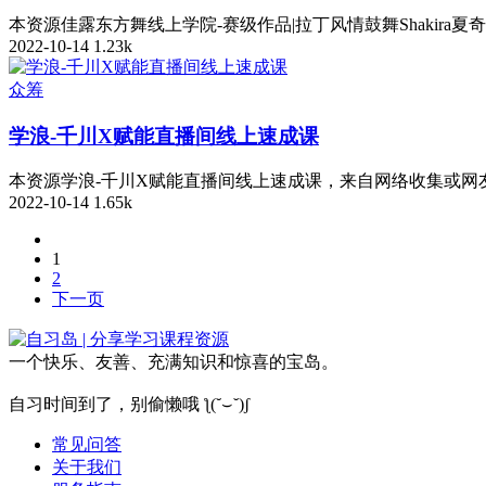
本资源佳露东方舞线上学院-赛级作品|拉丁风情鼓舞Shakir
2022-10-14
1.23k
众筹
学浪-千川X赋能直播间线上速成课
本资源学浪-千川X赋能直播间线上速成课，来自网络收集或网
2022-10-14
1.65k
1
2
下一页
一个快乐、友善、充满知识和惊喜的宝岛。
自习时间到了，别偷懒哦 ƪ(˘⌣˘)ʃ
常见问答
关于我们