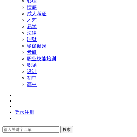
心理
情感
成人考证
才艺
易学
法律
理财
瑜伽健身
考研
职业技能培训
职场
设计
初中
高中
登录
注册
搜索